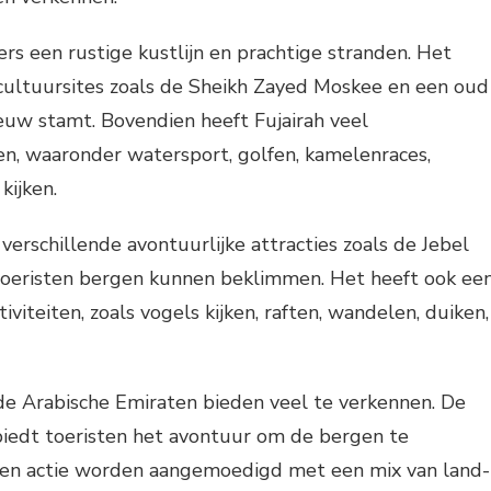
ers een rustige kustlijn en prachtige stranden. Het
 cultuursites zoals de Sheikh Zayed Moskee en een oud
eeuw stamt. Bovendien heeft Fujairah veel
en, waaronder watersport, golfen, kamelenraces,
kijken.
verschillende avontuurlijke attracties zoals de Jebel
 toeristen bergen kunnen beklimmen. Het heeft ook ee
iviteiten, zoals vogels kijken, raften, wandelen, duiken,
de Arabische Emiraten bieden veel te verkennen. De
biedt toeristen het avontuur om de bergen te
t en actie worden aangemoedigd met een mix van land-