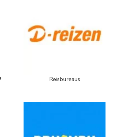
n
Reisbureaus