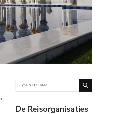
Looking
for
Something?
n
De Reisorganisaties