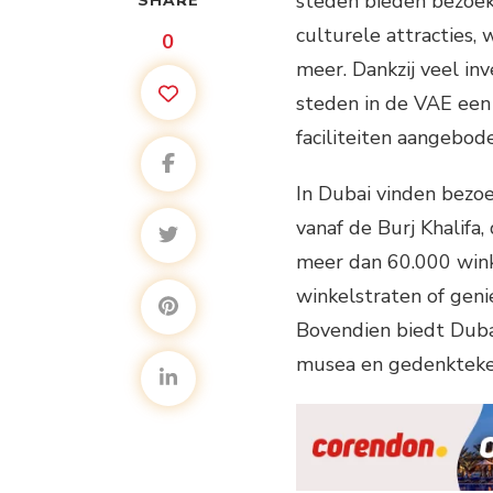
steden bieden bezoek
SHARE
culturele attracties, 
0
meer. Dankzij veel in
steden in de VAE een
faciliteiten aangebode
In Dubai vinden bezoe
vanaf de Burj Khalifa
meer dan 60.000 win
winkelstraten of gen
Bovendien biedt Dubai
musea en gedenkteke