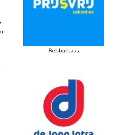
e
om
Reisbureaus
t