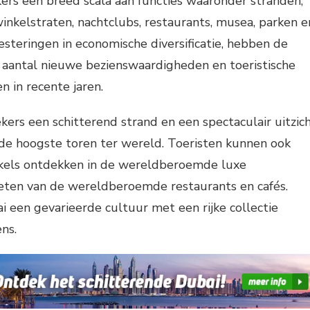
ers een breed scala aan functies waaronder stranden,
winkelstraten, nachtclubs, restaurants, musea, parken e
vesteringen in economische diversificatie, hebben de
 aantal nieuwe bezienswaardigheden en toeristische
n in recente jaren.
kers een schitterend strand en een spectaculair uitzic
, de hoogste toren ter wereld. Toeristen kunnen ook
kels ontdekken in de wereldberoemde luxe
ieten van de wereldberoemde restaurants en cafés.
 een gevarieerde cultuur met een rijke collectie
ns.