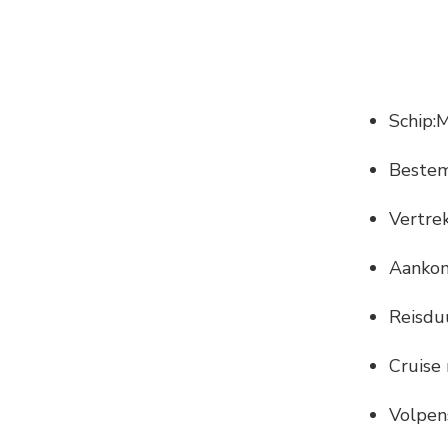
Schip:M
Bestem
Vertre
Aankom
Reisdu
Cruise
Volpen