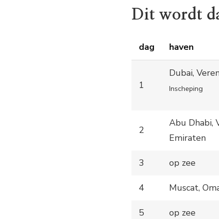
Dit wordt d
dag
haven
Dubai, Vere
1
Inscheping
Abu Dhabi, 
2
Emiraten
3
op zee
4
Muscat, Om
5
op zee