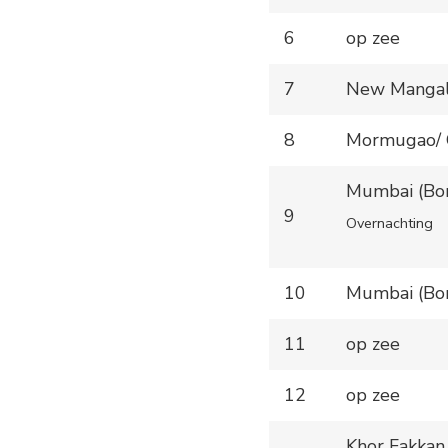
6
op zee
7
New Mangalo
8
Mormugao/ G
Mumbai (Bom
9
Overnachting
10
Mumbai (Bom
11
op zee
12
op zee
Khor Fakkan