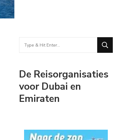
Looking
for
Something?
De Reisorganisaties
voor Dubai en
Emiraten